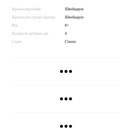
Країна виробник
Швейцарія
Країна реєстрації бренду
Швейцарія
Вік
8+
Кількість кубиків, шт
4
Серія
Classic