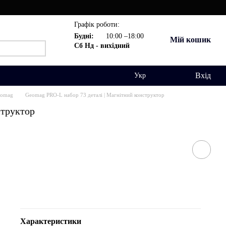
Графік роботи:
Будні:
10:00 –18:00
Мій кошик
Сб Нд - вихідний
Вхід
Укр
eomag
Geomag PRO-L набор 73 деталі | Магнітний конструктор
структор
Характеристики