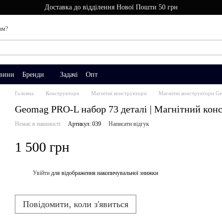
Доставка до відділення Нової Пошти 50 грн
ам?
вини
Бренди
Задачі
Опт
Головна
Конструктори
Магнітні конструктори
Магнітні конструктори G
Geomag PRO-L набор 73 деталі | Магнітний кон
Немає в наявності
Артикул: 039
Написати відгук
1 500 грн
Увійти
для відображення накопичувальної знижки
%
Повідомити, коли з'явиться