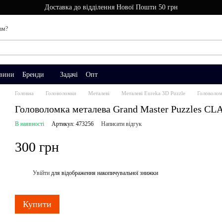
Доставка до відділення Нової Пошти 50 грн
ам?
вини
Бренди
Задачі
Опт
Головна
Головоломки
Металеві
Металеві Eureka 3D Puzzle
Головолом
Головоломка металева Grand Master Puzzles CLA
В наявності
Артикул: 473256
Написати відгук
300 грн
Увійти
для відображення накопичувальної знижки
%
Купити