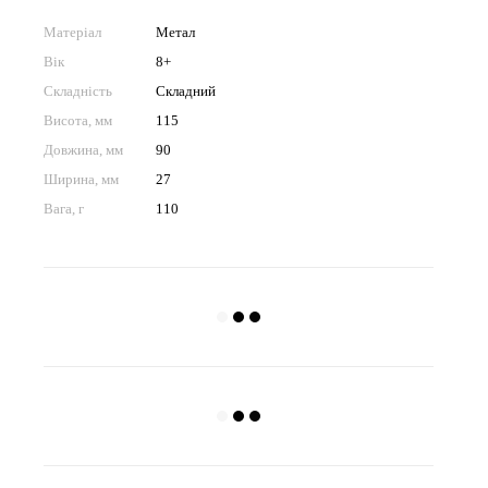
Матеріал
Метал
Вік
8+
Складність
Складний
Висота, мм
115
Довжина, мм
90
Ширина, мм
27
Вага, г
110