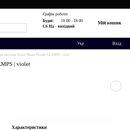
Графік роботи:
Будні:
10:00 –18:00
Мій кошик
Сб Нд - вихідний
Вхід
Укр
ка металева Grand Master Puzzles CLAMPS | violet
MPS | violet
Характеристики