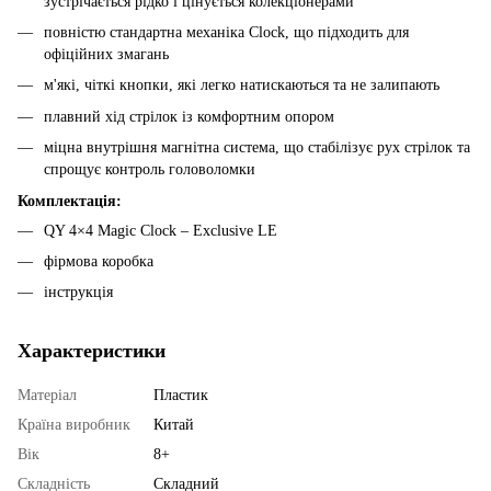
зустрічається рідко і цінується колекціонерами
повністю стандартна механіка Clock, що підходить для
офіційних змагань
м'які, чіткі кнопки, які легко натискаються та не залипають
плавний хід стрілок із комфортним опором
міцна внутрішня магнітна система, що стабілізує рух стрілок та
спрощує контроль головоломки
Комплектація:
QY 4×4 Magic Clock – Exclusive LE
фірмова коробка
інструкція
Характеристики
Матеріал
Пластик
Країна виробник
Китай
Вік
8+
Складність
Складний