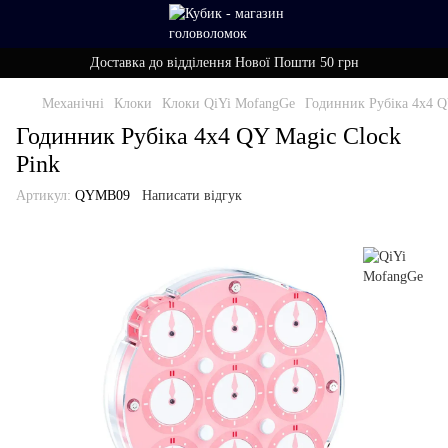
Доставка до відділення Нової Пошти 50 грн
Механічні
Клоки
Клоки QiYi MofangGe
Годинник Рубіка 4x4 Q
Годинник Рубіка 4x4 QY Magic Clock
Pink
Артикул:
QYMB09
Написати відгук