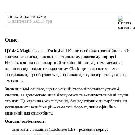
ОПЛАТА ЧАСТИНАМИ
3 платежі по 633.33 грн
Опис
QY 4×4 Magic Clock – Exclusive LE
- це особлива колекційна версія
класичного клока, виконана в стильному
рожевому корпусі
.
Незважаючи на нестандартний зовнішній вигляд, сама механіка
повністю відповідає стандартному Clock: це та ж головоломка
зі стрілками, що обертаються, і кнопками, яку використовують на
змаганнях.
Значення
4×4
означає, що на кожній стороні розташовується 4
кнопки, за допомогою яких блокуються та активуються різні групи
стрілок. Це класична конфігурація, без додаткових циферблатів чи
ускладнених модифікацій – саме той формат, який офіційно
визнаний для спідкубінгу.
Основні особливості:
лімітоване видання (Exclusive LE) - рожевий корпус