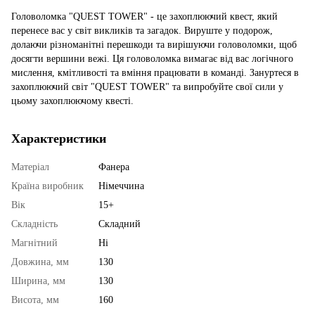
Головоломка "QUEST TOWER" - це захоплюючий квест, який
перенесе вас у світ викликів та загадок. Вируште у подорож,
долаючи різноманітні перешкоди та вирішуючи головоломки, щоб
досягти вершини вежі. Ця головоломка вимагає від вас логічного
мислення, кмітливості та вміння працювати в команді. Зануртеся в
захоплюючий світ "QUEST TOWER" та випробуйте свої сили у
цьому захоплюючому квесті.
Характеристики
Матеріал
Фанера
Країна виробник
Німеччина
Вік
15+
Складність
Складний
Магнітний
Ні
Довжина, мм
130
Ширина, мм
130
Висота, мм
160