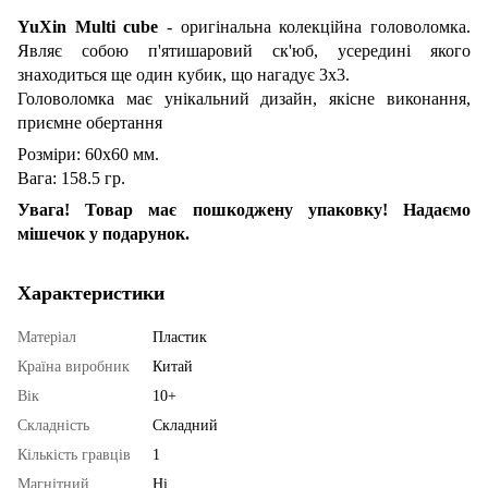
YuXin Multi cube
- оригінальна колекційна головоломка.
Являє собою п'ятишаровий ск'юб, усередині якого
знаходиться ще один кубик, що нагадує 3х3.
Головоломка має унікальний дизайн, якісне виконання,
приємне обертання
Розміри: 60х60 мм.
Вага:
158.5 гр.
Увага! Товар має пошкоджену упаковку! Надаємо
мішечок у подарунок.
Характеристики
Матеріал
Пластик
Країна виробник
Китай
Вік
10+
Складність
Складний
Кількість гравців
1
Магнітний
Ні