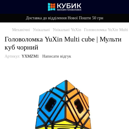
Доставка до відділення Нової Пошти 50 грн
Механічні
Унікальні
Унікальні YuXin
Головоломка YuXin Multi 
Головоломка YuXin Multi cube | Мульти
куб чорний
Артикул:
YXMZM1
Написати відгук