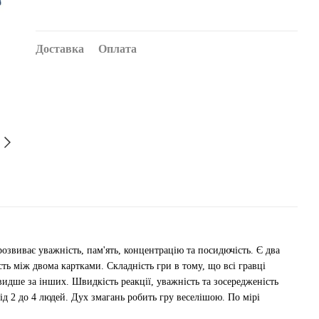
Доставка
Оплата
розвиває уважність, пам'ять, концентрацію та посидючість. Є два
сть між двома картками. Складність гри в тому, що всі гравці
идше за інших. Швидкість реакції, уважність та зосередженість
д 2 до 4 людей. Дух змагань робить гру веселішою. По мірі