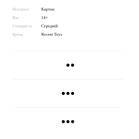
Матеріал
Картон
Вік
14+
Складність
Середній
Бренд
Recent Toys