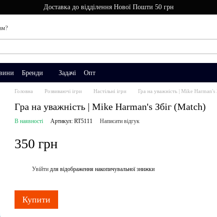
Доставка до відділення Нової Пошти 50 грн
ам?
вини
Бренди
Задачі
Опт
Головна
Розвиваючі ігри
Настільні ігри
Гра на уважність | Mike Harman's 
Гра на уважність | Mike Harman's Збіг (Match)
В наявності
Артикул: RT5111
Написати відгук
350 грн
Увійти
для відображення накопичувальної знижки
%
Купити