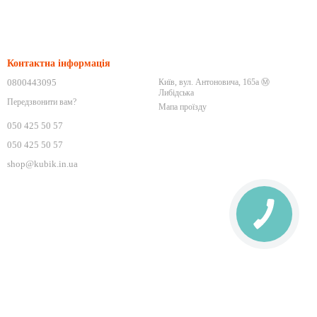
Контактна інформація
0800443095
Київ, вул. Антоновича, 165а Ⓜ️
Либідська
Передзвонити вам?
Мапа проїзду
050 425 50 57
050 425 50 57
shop@kubik.in.ua