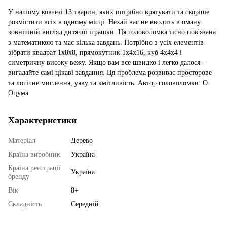
У нашому ковчезі 13 тварин, яких потрібно врятувати та скоріше
розмістити всіх в одному місці. Нехай вас не вводить в оману
зовнішній вигляд дитячої іграшки. Ця головоломка тісно пов'язана
з математикою та має кілька завдань. Потрібно з усіх елементів
зібрати квадрат 1х8х8, прямокутник 1х4х16, куб 4х4х4 і
симетричну високу вежу. Якщо вам все швидко і легко далося –
вигадайте самі цікаві завдання. Ця проблема розвиває просторове
та логічне мислення, уяву та кмітливість. Автор головоломки: О.
Оцума
Характеристики
Матеріал
Дерево
Країна виробник
Україна
Країна реєстрації
Україна
бренду
Вік
8+
Складність
Середній