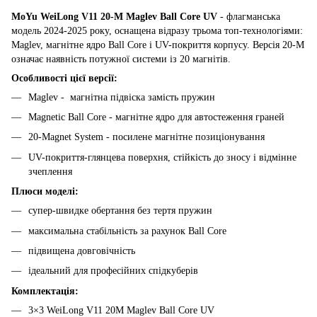
MoYu WeiLong V11 20-M Maglev Ball Core UV
- флагманська
модель 2024-2025 року, оснащена відразу трьома топ-технологіями:
Maglev, магнітне ядро ​​Ball Core і UV-покриття корпусу. Версія 20-M
означає наявність потужної системи із 20 магнітів.
Особливості цієї версії:
Maglev - магнітна підвіска замість пружин
Magnetic Ball Core - магнітне ядро ​​для автостеження граней
20-Magnet System - посилене магнітне позиціонування
UV-покриття-глянцева поверхня, стійкість до зносу і відмінне
зчеплення
Плюси моделі:
супер-швидке обертання без тертя пружин
максимальна стабільність за рахунок Ball Core
підвищена довговічність
ідеальний для професійних спідкуберів
Комплектація:
3×3 WeiLong V11 20M Maglev Ball Core UV