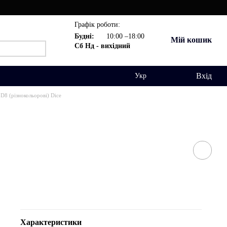
Графік роботи:
Будні:
10:00 –18:00
Мій кошик
Сб Нд - вихідний
Вхід
Укр
D8 (різнокольорові) Dice
Характеристики