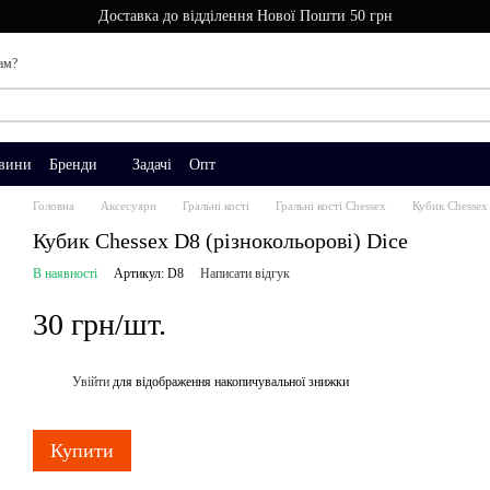
Доставка до відділення Нової Пошти 50 грн
ам?
вини
Бренди
Задачі
Опт
Головна
Аксесуари
Гральні кості
Гральні кості Chessex
Кубик Chessex 
Кубик Chessex D8 (різнокольорові) Dice
В наявності
Артикул: D8
Написати відгук
30 грн/шт.
Увійти
для відображення накопичувальної знижки
%
Купити