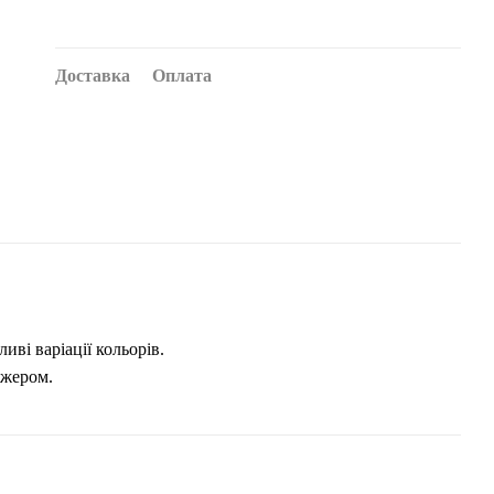
Доставка
Оплата
иві варіації кольорів.
джером.