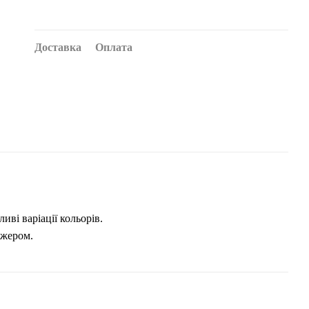
Доставка
Оплата
иві варіації кольорів.
джером.