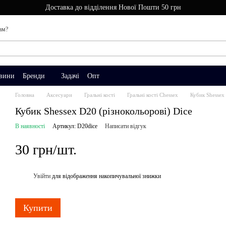
Доставка до відділення Нової Пошти 50 грн
ам?
вини
Бренди
Задачі
Опт
Головна
Аксесуари
Гральні кості
Гральні кості Chessex
Кубик Shessex 
Кубик Shessex D20 (різнокольорові) Dice
В наявності
Артикул: D20dice
Написати відгук
30 грн/шт.
Увійти
для відображення накопичувальної знижки
%
Купити