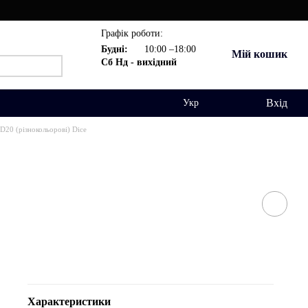
Графік роботи:
Будні:
10:00 –18:00
Мій кошик
Сб Нд - вихідний
Вхід
Укр
D20 (різнокольорові) Dice
Характеристики