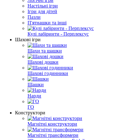
Логічні ігри
Настільні ігри
Ігри для дітей
Пазли
П'ятнашки та інші
Кулі лабіринти - Перплексус
Шахові ігри
Шахи та шашки
Шахові дошки
Шахові годинники
Шашки
Нарди
ГО
Конструктори
Магнітні конструктори
Магнітні трансформери