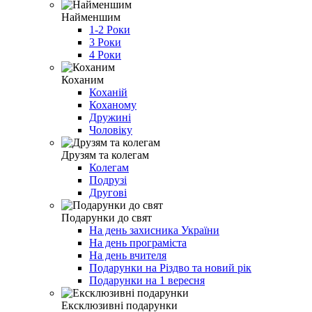
Найменшим
1-2 Роки
3 Роки
4 Роки
Коханим
Коханій
Коханому
Дружині
Чоловіку
Друзям та колегам
Колегам
Подрузі
Другові
Подарунки до свят
На день захисника України
На день програміста
На день вчителя
Подарунки на Різдво та новий рік
Подарунки на 1 вересня
Ексклюзивні подарунки