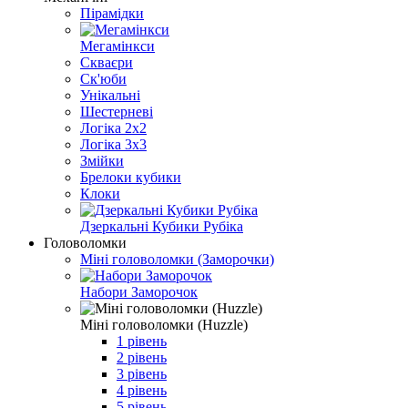
Пірамідки
Мегамінкси
Скваєри
Ск'юби
Унікальні
Шестерневі
Логіка 2x2
Логіка 3x3
Змійки
Брелоки кубики
Клоки
Дзеркальні Кубики Рубіка
Головоломки
Міні головоломки (Заморочки)
Набори Заморочок
Міні головоломки (Huzzle)
1 рівень
2 рівень
3 рівень
4 рівень
5 рівень