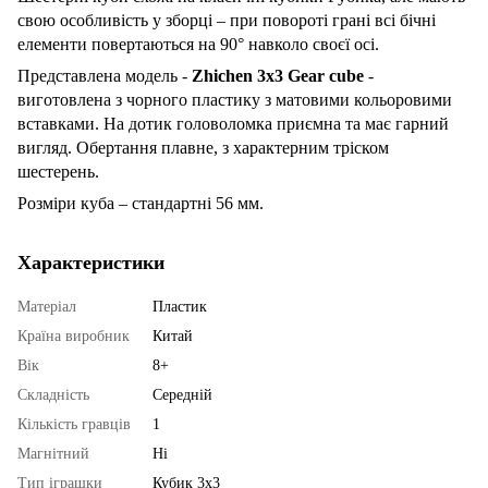
свою особливість у зборці – при повороті грані всі бічні
елементи повертаються на 90° навколо своєї осі.
Представлена ​​модель -
Zhichen 3х3 Gear cube
-
виготовлена ​​з чорного пластику з матовими кольоровими
вставками. На дотик головоломка приємна та має гарний
вигляд. Обертання плавне, з характерним тріском
шестерень.
Розміри куба – стандартні 56 мм.
Характеристики
Матеріал
Пластик
Країна виробник
Китай
Вік
8+
Складність
Середній
Кількість гравців
1
Магнітний
Ні
Тип іграшки
Кубик 3x3