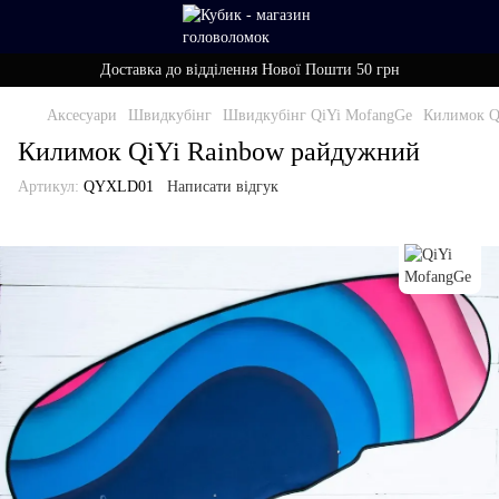
Доставка до відділення Нової Пошти 50 грн
Аксесуари
Швидкубінг
Швидкубінг QiYi MofangGe
Килимок Q
Килимок QiYi Rainbow райдужний
Артикул:
QYXLD01
Написати відгук