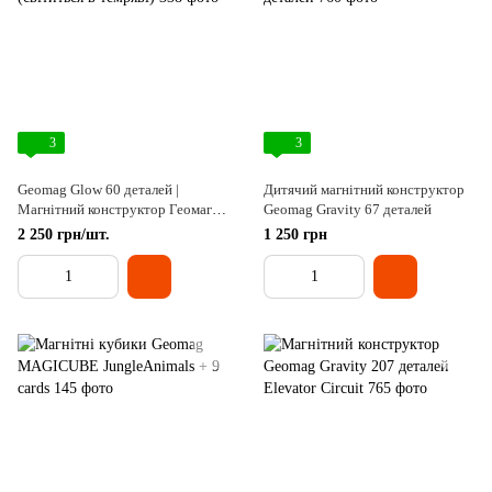
3
3
Geomag Glow 60 деталей |
Дитячий магнітний конструктор
Магнітний конструктор Геомаг
Geomag Gravity 67 деталей
(світиться в темряві)
2 250 грн/шт.
1 250 грн