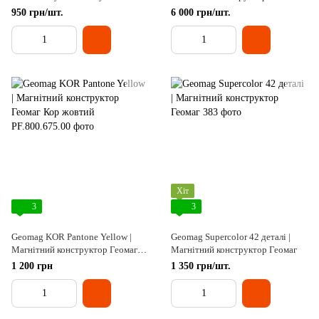
деталі
950 грн/шт.
6 000 грн/шт.
Хіт
3
3
Geomag KOR Pantone Yellow |
Geomag Supercolor 42 деталі |
Магнітний конструктор Геомаг
Магнітний конструктор Геомаг
Кор жовтий
1 200 грн
1 350 грн/шт.