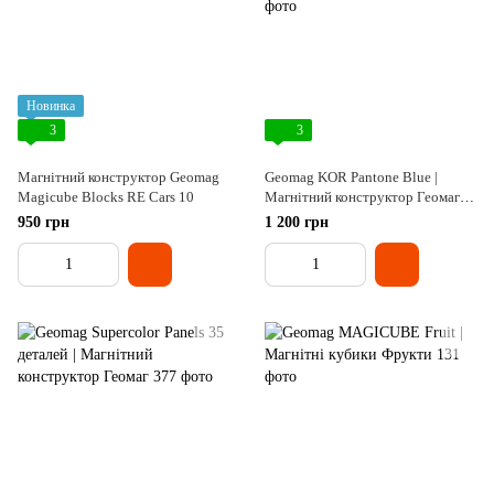
Новинка
3
3
Магнітний конструктор Geomag
Geomag KOR Pantone Blue |
Magicube Blocks RE Cars 10
Магнітний конструктор Геомаг
Кор блакитний
950 грн
1 200 грн