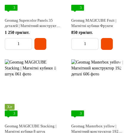
3
3
Geomag Supercolor Panels 35
Geomag MAGICUBE Fruit |
деталей | Магнітний конструктор
Магнітні кубики Фрукти
Геомаг
1 250 грн/шт.
850 грн/шт.
Хіт
3
3
Geomag MAGICUBE Stacking |
Geomag Masterbox yellow |
Магнітні кубики 8 штук
Магнітний конструктор 192