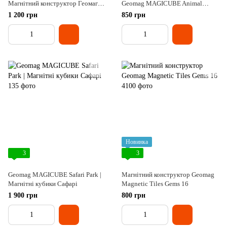
Магнітний конструктор Геомаг
Geomag MAGICUBE Animal
Кор червоний
Friends
1 200 грн
850 грн
Новинка
3
3
Geomag MAGICUBE Safari Park |
Магнітний конструктор Geomag
Магнітні кубики Сафарі
Magnetic Tiles Gems 16
1 900 грн
800 грн