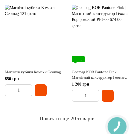
3
Магнітні кубики Комахи Geomag
Geomag KOR Pantone Pink |
Магнітний конструктор Геомаг
850 грн
Кор рожевий
1 200 грн
Показати ще 20 товарів