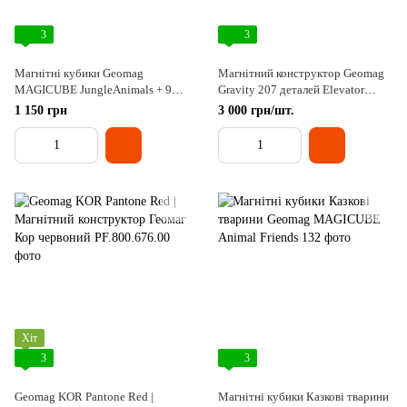
3
3
Магнітні кубики Geomag
Магнітний конструктор Geomag
MAGICUBE JungleAnimals + 9
Gravity 207 деталей Elevator
cards
Circuit
1 150 грн
3 000 грн/шт.
Хіт
3
3
Geomag KOR Pantone Red |
Магнітні кубики Казкові тварини