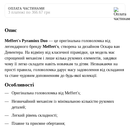
ОПЛАТА ЧАСТИНАМИ
3 платежі по 366.67 грн
Опис
Meffert's Pyraminx Duo
— це оригінальна головоломка від
легендарного бренду
Meffert's
, створена за дизайном Оскара ван
Девентера. На відміну від класичної пірамідки, ця модель має
спрощений механізм і лише кілька рухомих елементів, завдяки
чому її легко складати навіть новачкам та дітям. Незважаючи на
прості правила, головоломка дарує масу задоволення від складання
та стане чудовим доповненням до будь-якої колекції.
Особливості
Оригінальна головоломка від Meffert's;
Незвичайний механізм із мінімальною кількістю рухомих
деталей;
Легкий рівень складності;
Плавне та приємне обертання;