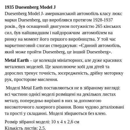
1935 Duesenberg Model J
Duesenberg Model J- американський автомобіль класу люкс
марки Duesenberg, що вироблявся протягом 1928-1937
років., був оснащений двигуном потужністю 265 кінських
сил, був найшвидшим і найдорожчим автомобілем на
ринку на момент його першого виробництва. У той час
маркетинговий слоган стверджував: «Єдиний автомобіль,
який може пройти Duesenberg, це інший Duesenberg».
Metal Earth
– це колекція мініатюрних, але дуже красивих
металевих моделей. Це захоплююче хобі для дітей та
дорослих тренує точність, зосередженість, дрібну моторику
рук, просторове мислення.
Моделі Metal Earth поставляються не в зібраному вигляді:
всі частини однієї моделі розміщені на декількох листах
металу, попередньо вирізані в них за допомогою
високоточного лазерного різання. Вони чудово деталізовані
та прості у складанні. Моделі збираються без клею.
Розмір зібраної моделі: 10 х 4 х 2,6 см
Кількість листів: 2,5.