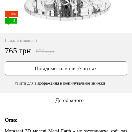
−10%
3
Немає в наявності
765 грн
850 грн
Повідомити, коли з'явиться
Увійти
для відображення накопичувальної знижки
%
До обраного
Опис
Металеві 3D моделі Metal Earth – це захоплююче хобі для