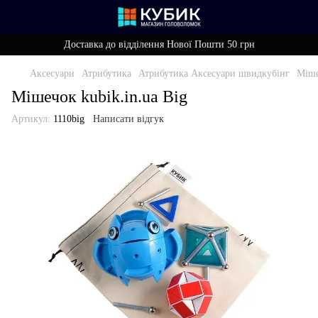
Доставка до відділення Нової Пошти 50 грн
Аксесуари
Атрибутика
Атрибутика Аксесуари швидкубінг
Міше
Мішечок kubik.in.ua Big
Артикул:
1110big
Написати відгук