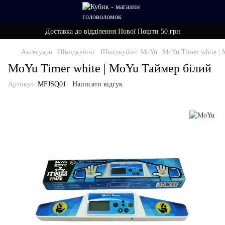
Доставка до відділення Нової Пошти 50 грн
Аксесуари
Швидкубінг
Швидкубінг MoYu
MoYu Timer white |
MoYu Timer white | MoYu Таймер білий
Артикул:
MFJSQ01
Написати відгук