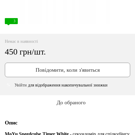
3
Немає в наявності
450 грн/шт.
Повідомити, коли з'явиться
Увійти
для відображення накопичувальної знижки
%
До обраного
Опис
MoYu Speedcube Timer White
- секундомір для спідкубінгу,