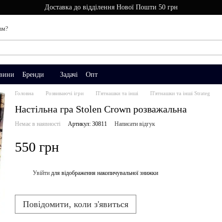
Доставка до відділення Нової Пошти 50 грн
ам?
вини
Бренди
Задачі
Опт
Головна
Розвиваючі ігри
П'ятнашки та інші
П'ятнашки та інші Strateg
Настільна гра Stolen Crown розважальна
Немає в наявності
Артикул: 30811
Написати відгук
550 грн
Увійти
для відображення накопичувальної знижки
%
Повідомити, коли з'явиться