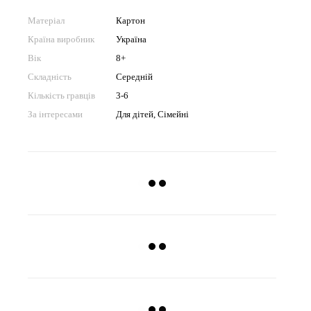
Матеріал
Картон
Країна виробник
Україна
Вік
8+
Складність
Середній
Кількість гравців
3-6
За інтересами
Для дітей, Сімейні