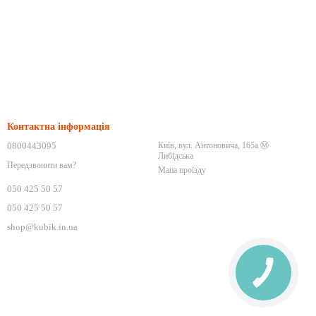
Контактна інформація
0800443095
Київ, вул. Антоновича, 165а Ⓜ️
Либідська
Передзвонити вам?
Мапа проїзду
050 425 50 57
050 425 50 57
shop@kubik.in.ua