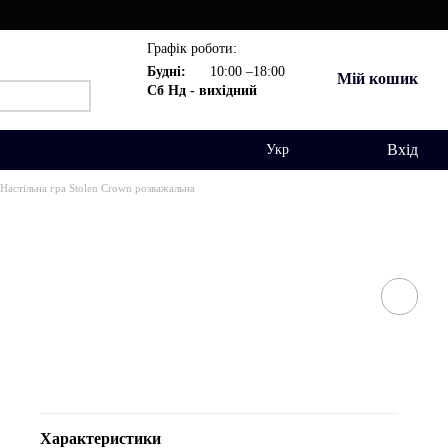
Графік роботи:
Будні:
10:00 –18:00
Мій кошик
Сб Нд - вихідний
Вхід
Укр
Настільна гра Stolen Crown розважальна
Характеристики