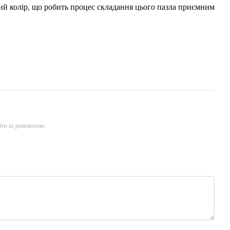
вий колір, що робить процес складання цього пазла приємним
йти за допомогою