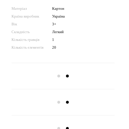
Матеріал
Картон
Країна виробник
Україна
Вік
3+
Складність
Легкий
Кількість гравців
1
Кількість елементів
20