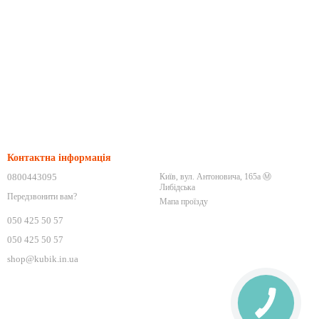
Контактна інформація
0800443095
Київ, вул. Антоновича, 165а Ⓜ️
Либідська
Передзвонити вам?
Мапа проїзду
050 425 50 57
050 425 50 57
shop@kubik.in.ua