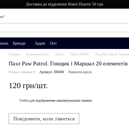
Доставка до відділення Нової Пошти 50 грн
ам?
вини
Бренди
Задачі
Опт
Головна
Розвиваючі ігри
Пазли
Пазли DODO
Пазл Paw Patrol. Гонщи
Пазл Paw Patrol. Гонщик і Маршал 20 елементів
Немає в наявності
Артикул: 200469
Написати відгук
120 грн/шт.
Увійти
для відображення накопичувальної знижки
%
Повідомити, коли з'явиться