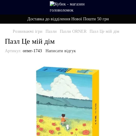
Доставка до відділення Нової Пошти 50 грн
Розвиваючі ігри
Пазли
Пазли ORNER
Пазл Це мій дім
Пазл Це мій дім
Артикул:
orner-1743
Написати відгук