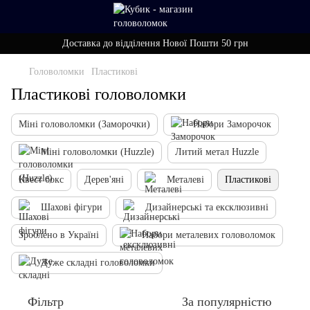
Доставка до відділення Нової Пошти 50 грн
Головоломки
Пластикові
Пластикові головоломки
Міні головоломки (Заморочки)
Набори Заморочок
Міні головоломки (Huzzle)
Литий метал Huzzle
Квест бокс
Дерев'яні
Металеві
Пластикові
Шахові фігури
Дизайнерські та ексклюзивні
Зроблено в Україні
Набори металевих головоломок
Дуже складні головоломки
Фільтр
За популярністю