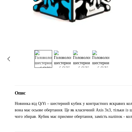
Опис
Новинка від QiYi – шестерний кубик у контрастних яскравих коль
вона має осьове обертання. Це як класичний Axis 3х3, тільки із
чого збирав. Кубик має приємне обертання, замість наліпок - ко