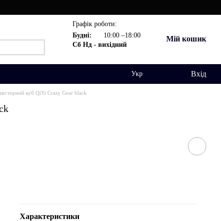
Графік роботи:
Будні:
10:00 –18:00
Мій кошик
Сб Нд - вихідний
Вхід
Укр
шестерний куб QiYi Crazy Gear black
ck
Характеристики