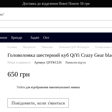
Доставка до відділення Нової Пошти 50 грн
ам?
вини
Бренди
Задачі
Опт
Головна
Механічні
Унікальні
Унікальні QiYi MofangGe
Головоломка 
Головоломка шестерний куб QiYi Crazy Gear bla
Немає в наявності
Артикул: QYFKCL01
Написати відгук
650 грн
Увійти
для відображення накопичувальної знижки
%
Повідомити, коли з'явиться