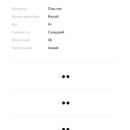
Матеріал
Пластик
Країна виробник
Китай
Вік
8+
Складність
Складний
Магнітний
Ні
Тип іграшки
Інший