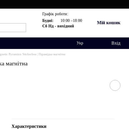
Графік роботи:
Будні:
10:00 –18:00
Мій кошик
Сб Нд - вихідний
Вхід
Укр
netic Pyraminx Stickerless | Пірамідка магнітна
ка магнітна
Характеристики