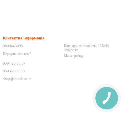
Контактна інформація
0800443095
Київ, вул. Антоновича, 165а Ⓜ️
Либідська
Передзвонити вам?
Мапа проїзду
050 425 50 57
050 425 50 57
shop@kubik.in.ua