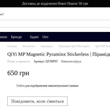
Доставка до відділення Нової Пошти 50 грн
ам?
вини
Бренди
Задачі
Опт
Головна
Механічні
Пірамідки
Пірамідки QiYi MofangGe
QiYi MP Mag
QiYi MP Magnetic Pyraminx Stickerless | Пірамід
Немає в наявності
Артикул: QYMP05
Написати відгук
650 грн
Увійти
для відображення накопичувальної знижки
%
Повідомити, коли з'явиться