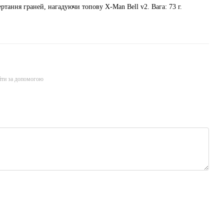
тання граней, нагадуючи топову X-Man Bell v2. Вага: 73 г.
йти за допомогою