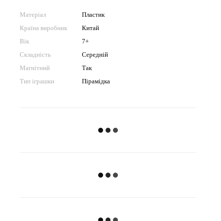
Матеріал
Пластик
Країна виробник
Китай
Вік
7+
Складність
Середній
Магнітний
Так
Тип іграшки
Пірамідка