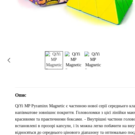
Опис
QiYi MP Pyraminx Magnetic є частиною нової серії середнього кл
напівматове зовнішнє покриття. Головоломки з цієї лінійки маю
красивими та практичними боксами. - Внутрішні частини голово
встановлені в прозорі капсули, і їх можна легко побачити на вн
відносяться до середнього цінового діапазону та оптимально поє