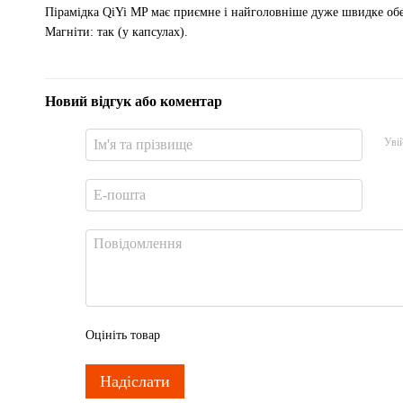
Пірамідка QiYi MP має приємне і найголовніше дуже швидке обер
Магніти: так (у капсулах).
Новий відгук або коментар
Уві
Оцініть товар
Надіслати