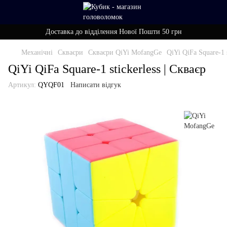
Доставка до відділення Нової Пошти 50 грн
Механічні
Скваєри
Скваєри QiYi MofangGe
QiYi QiFa Square-1 s
QiYi QiFa Square-1 stickerless | Скваєр
Артикул:
QYQF01
Написати відгук