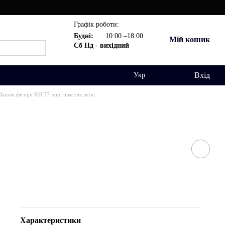
Графік роботи:
Будні:
10:00 –18:00
Мій кошик
Сб Нд - вихідний
Вхід
Укр
ахові фігури KH 77 mm, пластик легкі
Характеристики