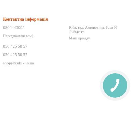
Контактна інформація
0800443095
Київ, вул. Антоновича, 165а Ⓜ️
Либідська
Передзвонити вам?
Мапа проїзду
050 425 50 57
050 425 50 57
shop@kubik.in.ua