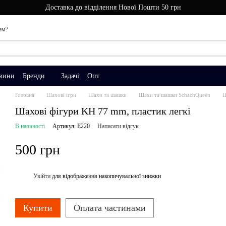
Доставка до відділення Нової Пошти 50 грн
ам?
вини
Бренди
Задачі
Опт
Головна
Шахові ігри
Шахи та шашки
Шахи та шашки SchachQueen
Ш
Шахові фігури KH 77 mm, пластик легкі
В наявності
Артикул: E220
Написати відгук
500 грн
Увійти
для відображення накопичувальної знижки
%
Купити
Оплата частинами