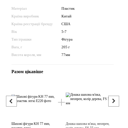
Матеріал
Пластик
Країна виробник
Китай
Країна реєстрації бренду
США
Вік
5-7
Тип іграшки
Фігура
Вага, г
205 г
Висота короля, мм
77мм
Разом цікавіше
Разом 
Шахові фігури KH 77 mm,
Дошка шахова м'яка, неопрен,
Шахові ф