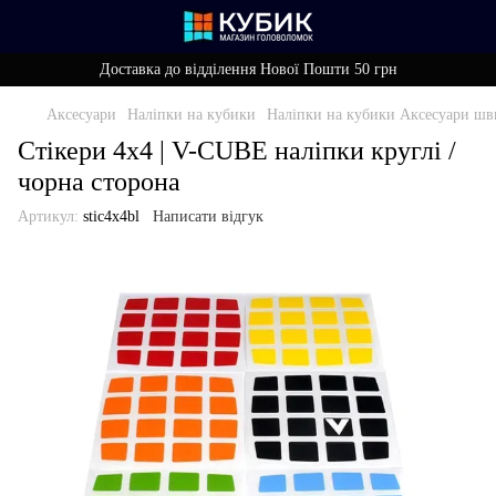
Доставка до відділення Нової Пошти 50 грн
Аксесуари
Наліпки на кубики
Наліпки на кубики Аксесуари шв
Стікери 4x4 | V-CUBE наліпки круглі /
чорна сторона
Артикул:
stic4x4bl
Написати відгук