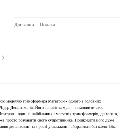
Доставка
Оплата
аною моделлю трансформера Мегатрон - одного з головних
 Лідер Десептіконів. Його заповітна мрія – встановити своє
 Мегатрон - один із найбільших і могутніх трансформерів, до того ж,
може просто розчавити свого супротивника. Пошкодити його дуже
ово деталізовані та прості у складанні, збираються без клею. Вік: