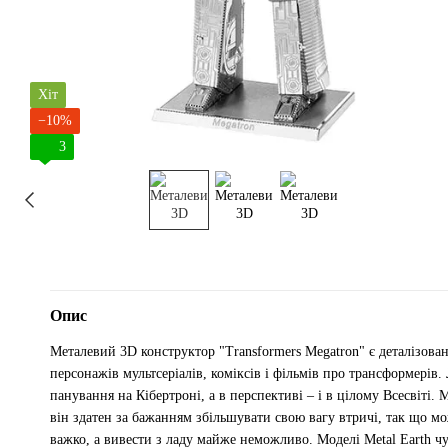
Хіт
−10%
3
Опис
Металевий 3D конструктор "Transformers Megatron" є деталізов
персонажів мультсеріалів, коміксів і фільмів про трансформерів.
панування на Кібертроні, а в перспективі – і в цілому Всесвіті.
він здатен за бажанням збільшувати свою вагу втричі, так що 
важко, а вивести з ладу майже неможливо. Моделі Metal Earth чуд