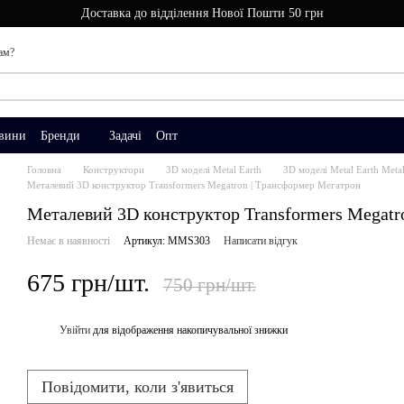
Доставка до відділення Нової Пошти 50 грн
ам?
вини
Бренди
Задачі
Опт
Головна
Конструктори
3D моделі Metal Earth
3D моделі Metal Earth Metal
Металевий 3D конструктор Transformers Megatron | Трансформер Мегатрон
Металевий 3D конструктор Transformers Megatr
Немає в наявності
Артикул: MMS303
Написати відгук
675 грн/шт.
750 грн/шт.
Увійти
для відображення накопичувальної знижки
%
Повідомити, коли з'явиться