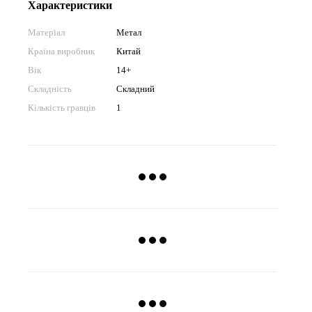
Характеристики
Матеріал
Метал
Країна виробник
Китай
Вік
14+
Складність
Складний
Кількість гравців
1