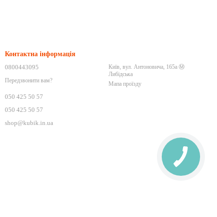
Контактна інформація
0800443095
Київ, вул. Антоновича, 165а Ⓜ️
Либідська
Передзвонити вам?
Мапа проїзду
050 425 50 57
050 425 50 57
shop@kubik.in.ua