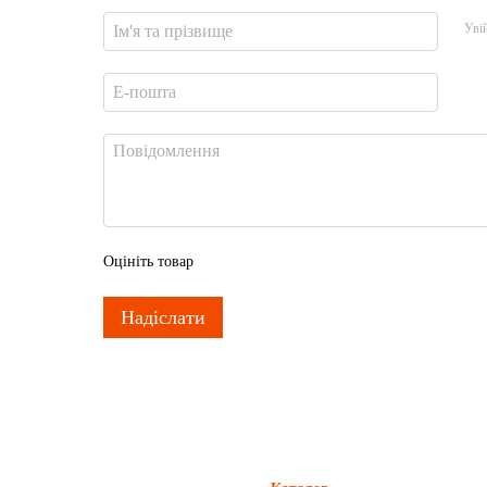
Уві
Оцініть товар
Надіслати