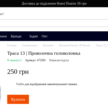
Доставка до відділення Нової Пошти 50 грн
ам?
вини
Бренди
Задачі
Опт
Головна
Головоломки
Металеві
Металеві Eureka 3D Puzzle
Траса 13 
Траса 13 | Проволочна головоломка
В наявності
Артикул: 473283
Написати відгук
250 грн
Увійти
для відображення накопичувальної знижки
%
Купити