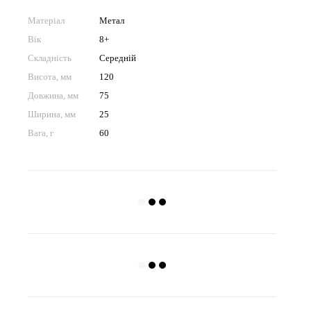
Матеріал
Метал
Вік
8+
Складність
Середній
Висота, мм
120
Довжина, мм
75
Ширина, мм
25
Вага, г
60