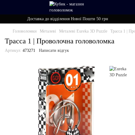
Доставка до відділення Нової Пошти 50 грн
Головоломки
Металеві
Металеві Eureka 3D Puzzle
Трасса 1 | П
Трасса 1 | Проволочна головоломка
Артикул:
473271
Написати відгук