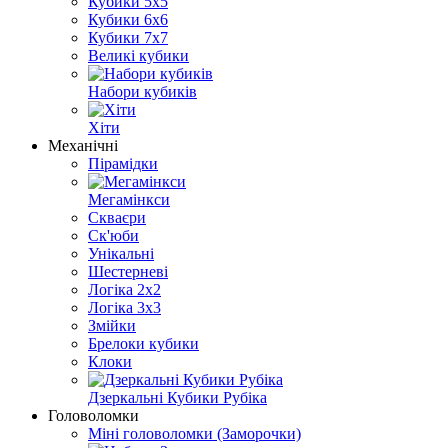
Кубики 5x5
Кубики 6x6
Кубики 7x7
Великі кубики
Набори кубиків
Хіти
Механічні
Пірамідки
Мегамінкси
Скваєри
Ск'юби
Унікальні
Шестерневі
Логіка 2x2
Логіка 3x3
Змійки
Брелоки кубики
Клоки
Дзеркальні Кубики Рубіка
Головоломки
Міні головоломки (Заморочки)