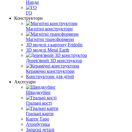
Нарди
ГО
Конструктори
Магнітні конструктори
Магнітні трансформери
3D моделі з картону Fridolin
3D моделі Metal Earth
Дерев'яний 3D конструктор
Керамічні конструктори
Конструктори для дітей
Аксесуари
Швидкубінг
Гральні кості
Гральні карти
Карти Таро
Атрибутика
Запасні деталі