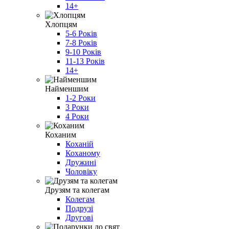
14+
Хлопцям
5-6 Років
7-8 Років
9-10 Років
11-13 Років
14+
Найменшим
1-2 Роки
3 Роки
4 Роки
Коханим
Коханій
Коханому
Дружині
Чоловіку
Друзям та колегам
Колегам
Подрузі
Другові