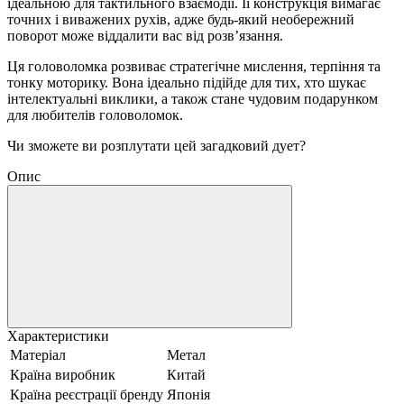
ідеальною для тактильного взаємодії. Її конструкція вимагає
точних і виважених рухів, адже будь-який необережний
поворот може віддалити вас від розв’язання.
Ця головоломка розвиває стратегічне мислення, терпіння та
тонку моторику. Вона ідеально підійде для тих, хто шукає
інтелектуальні виклики, а також стане чудовим подарунком
для любителів головоломок.
Чи зможете ви розплутати цей загадковий дует?
Опис
Характеристики
Матеріал
Метал
Країна виробник
Китай
Країна реєстрації бренду
Японія