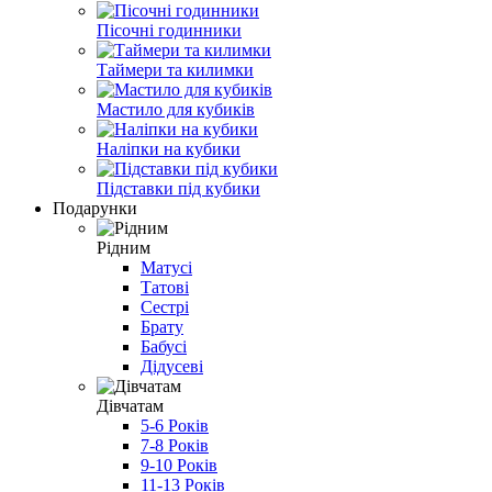
Пісочні годинники
Таймери та килимки
Мастило для кубиків
Наліпки на кубики
Підставки під кубики
Подарунки
Рідним
Матусі
Татові
Сестрі
Брату
Бабусі
Дідусеві
Дівчатам
5-6 Років
7-8 Років
9-10 Років
11-13 Років