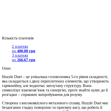
Кількість платежів
2 платежі
по
400.00 грн
3 платежі
по
266.67 грн
Опис
Huzzle Duet – це унікальна головоломка 5-го рівня складності,
яка складається з двох переплетених елементів, що утворюють
гармонійну, але водночас заплутану структуру. Вона
символізує взаємозв’язок та синергію, проте знайти шлях до її
розгадки – справжнє випробування для розуму.
Створена з високоякісного металевого сплаву, Huzzle Duet має
бездоганно гладку поверхню та приємну вагу, що робить її