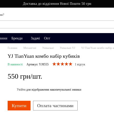
Доставка до відділення Нової Пошти 50 грн
ам?
вини
Бренди
Задачі
Опт
Головна
Механічні
Унікальні
Унікальні YJ
YJ TianYuan комбо набір 
YJ TianYuan комбо набір кубиків
В наявності
Артикул: YJ8555
1 відгук
550 грн/шт.
Увійти
для відображення накопичувальної знижки
%
Купити
Оплата частинами