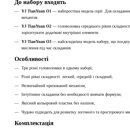
До набору входять
YJ TianYuan O1
— найпростіша модель серії. Для складанн
механізм.
YJ TianYuan O2
— головоломка середнього рівня складності
зорієнтувати додаткові внутрішні елементи.
YJ TianYuan O3
— найскладніша модель набору, що поєднує 
мислення під час складання.
Особливості
Три різні головоломки в одному наборі;
Різні рівні складності: легкий, середній і складний;
Незвичайний прихований механізм;
Інтуїтивне складання без необхідності вивчати формули;
Якісний кольоровий пластик без наліпок;
Чудово підходить для розвитку логічного та просторового м
Комплектація