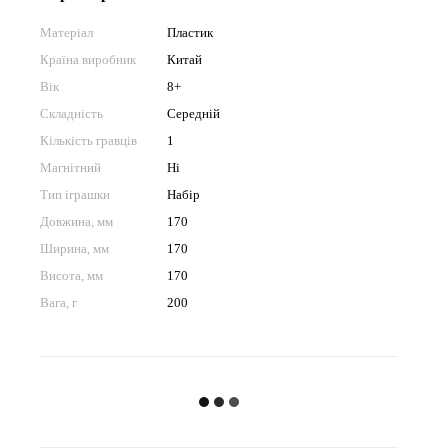
Матеріал
Пластик
Країна виробник
Китай
Вік
8+
Складність
Середній
Кількість гравців
1
Магнітний
Ні
Тип іграшки
Набір
Довжина, мм
170
Ширина, мм
170
Висота, мм
170
Вага, г
200