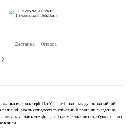
ОПЛАТА ЧАСТИНАМИ
3 платежі по 183.33 грн
Доставка
Оплата
них головоломок серії TianYuan, які зовні нагадують звичайний
ає власний рівень складності та унікальний принцип складання,
оломок, так і для колекціонерів. Головоломки не потребують знання
исленням.