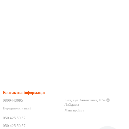
Контактна інформація
0800443095
Київ, вул. Антоновича, 165а Ⓜ️
Либідська
Передзвонити вам?
Мапа проїзду
050 425 50 57
050 425 50 57