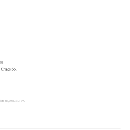
:49
 Спасибо.
йти за допомогою