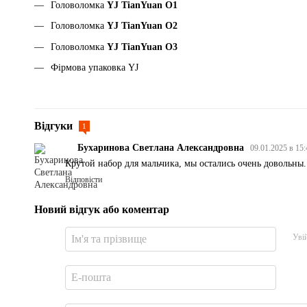
Головоломка
YJ TianYuan O1
Головоломка
YJ TianYuan O2
Головоломка
YJ TianYuan O3
Фірмова упаковка YJ
Відгуки
1
Бухаринова Светлана Александровна
09.01.2025 в 15
Крутой набор для мальчика, мы остались очень довольны.
Відповісти
Новий відгук або коментар
Уві