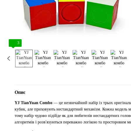
3
Опис
YJ TianYuan Combo
— це незвичайний набір із трьох оригіналь
кубик, але приховують нестандартний механізм. Кожна модель м
тому набір чудово підійде як для любителів нестандартних голов
алгоритмів і розв'язуються переважно логікою та просторовим м