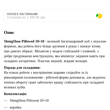
ОПЛАТА ЧАСТИНАМИ
3 платежі по 1 100.00 грн
Опис
ShengShou Pillowed 10×10
- великий багатошаровий куб з опуклою
формою, яка робить його більш зручним в руках і знижує втому
при довгих збірках. Механізм у моделі стабільний і плавний, з
добре продуманою конструкцією, яка мінімізує заїдання навіть при
складних алгоритмах. Пластик міцний, яскраві кольори.
Порада для складання:
На етапах роботи з внутрішніми шарами слідкуйте за їх
рівномірним положенням - pillowed-форма допомагає, але акуратна
техніка обороту грані забезпечує кращу стабільність при складанні
великих кубів.
Комплектація:
ShengShou Pillowed 10×10
коробка