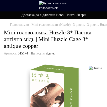
Доставка до відділення Нової Пошти 50 грн
Головоломки
Міні головоломки (Huzzle)
3 рівень
3 рівень Huzz
Міні головоломка Huzzle 3* Пастка
антічна мідь | Mini Huzzle Cage 3*
antique copper
Артикул:
515174
Написати відгук