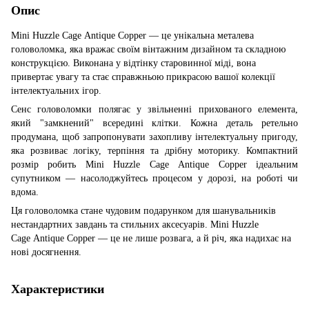
Опис
Mini Huzzle Cage Antique Copper — це унікальна металева
головоломка, яка вражає своїм вінтажним дизайном та складною
конструкцією. Виконана у відтінку старовинної міді, вона
привертає увагу та стає справжньою прикрасою вашої колекції
інтелектуальних ігор.
Сенс головоломки полягає у звільненні прихованого елемента,
який "замкнений" всередині клітки. Кожна деталь ретельно
продумана, щоб запропонувати захопливу інтелектуальну пригоду,
яка розвиває логіку, терпіння та дрібну моторику. Компактний
розмір робить Mini Huzzle Cage Antique Copper ідеальним
супутником — насолоджуйтесь процесом у дорозі, на роботі чи
вдома.
Ця головоломка стане чудовим подарунком для шанувальників
нестандартних завдань та стильних аксесуарів. Mini Huzzle
Cage Antique Copper — це не лише розвага, а й річ, яка надихає на
нові досягнення.
Характеристики