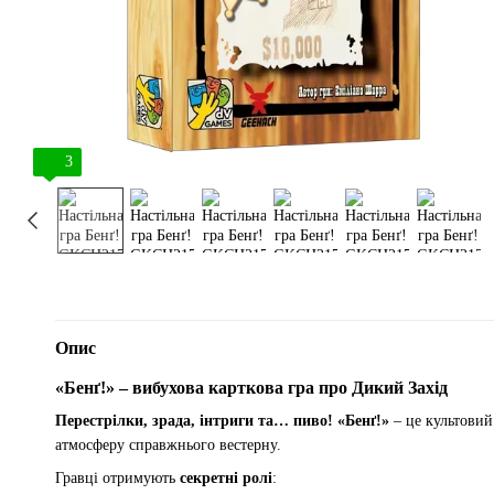
3
Опис
«Бенґ!» – вибухова карткова гра про Дикий Захід
Перестрілки, зрада, інтриги та… пиво!
«Бенґ!»
– це культови
атмосферу справжнього вестерну.
Гравці отримують
секретні ролі
: