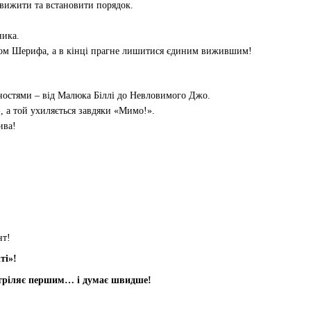
 вижити та встановити порядок.
ника.
гом Шерифа, а в кінці прагне лишитися єдиним вижившим!
ностями – від Малюка Біллі до Невловимого Джо.
 а той ухиляється завдяки «Мимо!».
ива!
нт!
ті»!
 стріляє першим… і думає швидше!