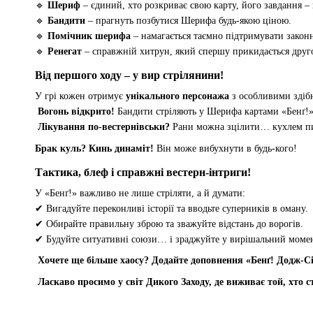
🔹
Шериф
– єдиний, хто розкриває свою карту, його завдання –
🔹
Бандити
– прагнуть позбутися Шерифа будь-якою ціною.
🔹
Помічник шерифа
– намагається таємно підтримувати закон
🔹
Ренегат
– справжній хитрун, який спершу прикидається дру
Від першого ходу – у вир стрілянини!
У грі кожен отримує
унікального персонажа
з особливими здіб
Вогонь відкрито!
Бандити стріляють у Шерифа картами «Бенґ!»,
Лікування по-вестернівськи?
Рани можна зцілити… кухлем п
Брак куль? Кинь динаміт!
Він може вибухнути в будь-кого!
Тактика, блеф і справжні вестерн-інтриги!
У «Бенґ!» важливо не лише стріляти, а й думати:
✔ Вигадуйте переконливі історії та вводьте суперників в оману.
✔ Обирайте правильну зброю та зважуйте відстань до ворогів.
✔ Будуйте ситуативні союзи… і зраджуйте у вирішальний моме
Хочете ще більше хаосу? Додайте доповнення «Бенґ! Додж-Сі
Ласкаво просимо у світ Дикого Заходу, де виживає той, хто