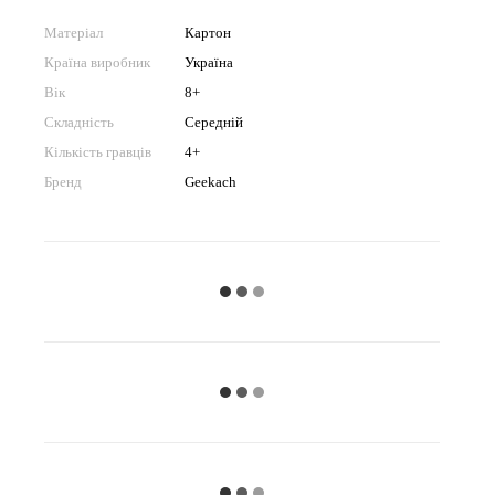
Матеріал
Картон
Країна виробник
Україна
Вік
8+
Складність
Середній
Кількість гравців
4+
Бренд
Geekach