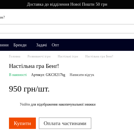
Доставка до відділення Нової Пошти 50 грн
ам?
вини
Бренди
Задачі
Опт
Головна
Розвиваючі ігри
Настільні ігри
Настільна гра Бенґ!
Настільна гра Бенґ!
В наявності
Артикул: GKCH217bg
Написати відгук
950 грн/шт.
Увійти
для відображення накопичувальної знижки
%
Купити
Оплата частинами