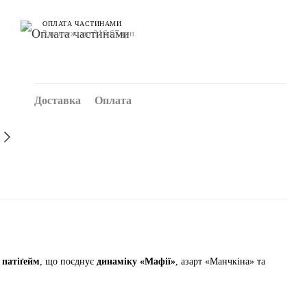
ОПЛАТА ЧАСТИНАМИ
3 платежі по 316.67 грн
Доставка
Оплата
й
патіґейм
, що поєднує
динаміку «Мафії»
, азарт «Манчкіна» та