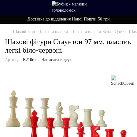
Доставка до відділення Нової Пошти 50 грн
Шахові ігри
Шахи та шашки
Шахи та шашки SchachQueen
Шахо
Шахові фігури Стаунтон 97 мм, пластик
легкі біло-червоні
Артикул:
E210red
Написати відгук