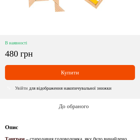
В наявності
480 грн
Купити
Увійти
для відображення накопичувальної знижки
%
До обраного
Опис
Танграм
– стародавня головоломка, яку було винайдено