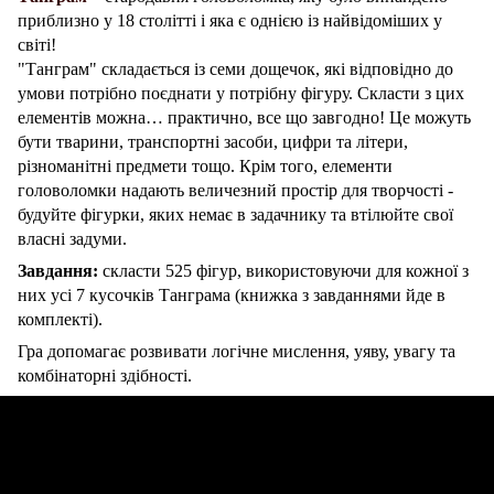
приблизно у 18 столітті і яка є однією із найвідоміших у
світі!
"Танграм" складається із семи дощечок, які відповідно до
умови потрібно поєднати у потрібну фігуру. Скласти з цих
елементів можна… практично, все що завгодно! Це можуть
бути тварини, транспортні засоби, цифри та літери,
різноманітні предмети тощо. Крім того, елементи
головоломки надають величезний простір для творчості -
будуйте фігурки, яких немає в задачнику та втілюйте свої
власні задуми.
Завдання:
скласти 525 фігур, використовуючи для кожної з
них усі 7 кусочків Танграма (книжка з завданнями йде в
комплекті).
Гра допомагає розвивати логічне мислення, уяву, увагу та
комбінаторні здібності.